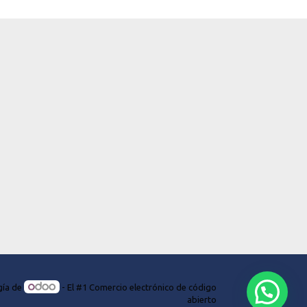
gía de
- El #1
Comercio electrónico de código
abierto