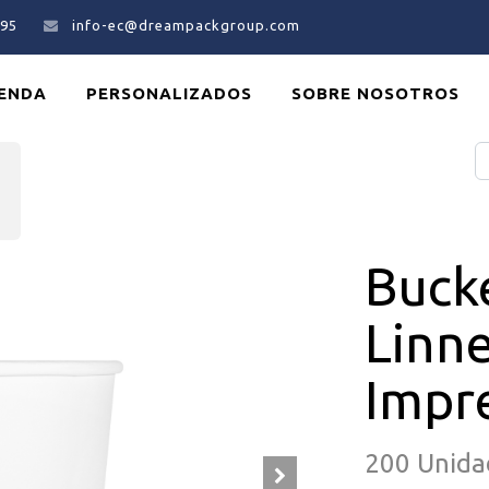
695
info-ec@dreampackgroup.com
IENDA
PERSONALIZADOS
SOBRE NOSOTROS
Buck
Linne
Impr
200 Unida