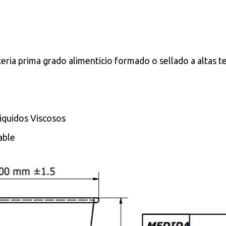
ria prima grado alimenticio formado o sellado a altas t
iquidos Viscosos
able